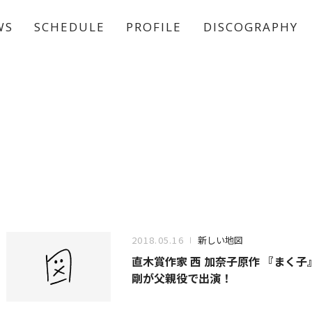
WS
SCHEDULE
PROFILE
DISCOGRAPHY
稲垣 吾郎
草彅 剛
香取 慎吾
2018.05.16
新しい地図
直木賞作家 西 加奈子原作 『まく子』
剛が父親役で出演！