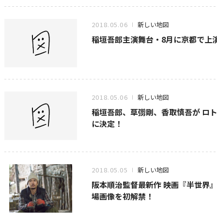
2018.05.06
新しい地図
稲垣吾郎主演舞台・8月に京都で上
2018.05.06
新しい地図
稲垣吾郎、草彅剛、香取慎吾が ロト
に決定！
2018.05.05
新しい地図
阪本順治監督最新作 映画『半世界
場画像を初解禁！