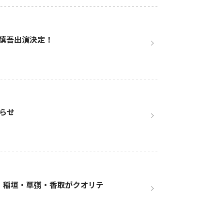
慎吾出演決定！
らせ
』！ 稲垣・草彅・香取がクオリテ