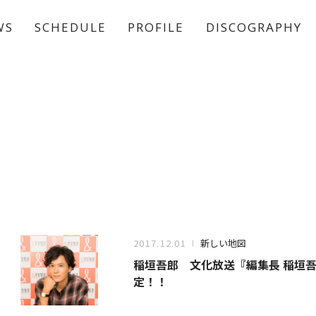
WS
SCHEDULE
PROFILE
DISCOGRAPHY
稲垣 吾郎
草彅 剛
香取 慎吾
2017.12.01
新しい地図
稲垣吾郎 文化放送『編集長 稲垣
定！！