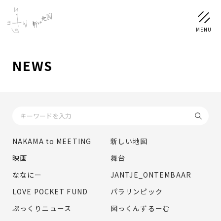
NEWS
NEWS
SCHEDULE
PROFILE
NAKAMA to MEETING
新しい地図
稲垣 吾郎
草彅 剛
香取 慎吾
映画
舞台
DISCOGRAPHY
ななにー
JANTJE_ONTEMBAAR
LOVE POCKET FUND
パラリンピック
CHIZUSHOP
ぷっくりニュース
図っくんずるーむ