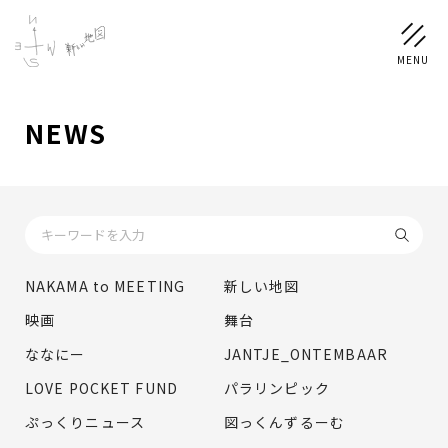
NEWS
NEWS
SCHEDULE
PROFILE
NAKAMA to MEETING
新しい地図
稲垣 吾郎
草彅 剛
香取 慎吾
映画
舞台
DISCOGRAPHY
ななにー
JANTJE_ONTEMBAAR
LOVE POCKET FUND
パラリンピック
CHIZUSHOP
ぷっくりニュース
図っくんずるーむ