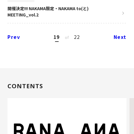
開催決定!!! NAKAMA限定・NAKAMA to(と)
MEETING_vol.2
Prev
19
22
Next
of
CONTENTS