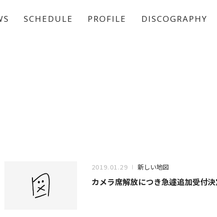
WS
SCHEDULE
PROFILE
DISCOGRAPHY
稲垣 吾郎
草彅 剛
香取 慎吾
2019.01.29
新しい地図
カメラ席解放につき急遽追加受付決定!