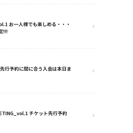
G_vol.1 お一人様でも楽しめる・・・
!!!
 チケット先行予約に間に合う入会は本日ま
EETING_vol.1 チケット先行予約