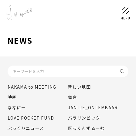
NEWS
NEWS
SCHEDULE
PROFILE
NAKAMA to MEETING
新しい地図
稲垣 吾郎
草彅 剛
香取 慎吾
映画
舞台
DISCOGRAPHY
ななにー
JANTJE_ONTEMBAAR
LOVE POCKET FUND
パラリンピック
CHIZUSHOP
ぷっくりニュース
図っくんずるーむ