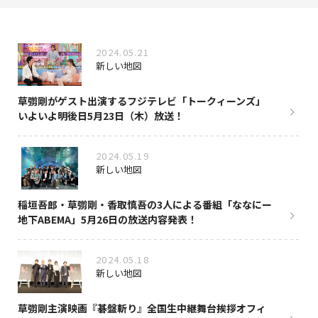
NAKAMA入会
2024.05.21
CHIZULOG
新しい地図
草彅剛がゲスト出演するフジテレビ「トークィーンズ」
いよいよ明後日5月23日（木）放送！
FAQ
2024.05.19
お問い合わせ
新しい地図
メールマガジン登録/解除
稲垣吾郎・草彅剛・香取慎吾の3人による番組「ななにー
地下ABEMA」5月26日の放送内容発表！
2024.05.18
新しい地図
草彅剛主演映画『碁盤斬り』全国生中継舞台挨拶オフィ