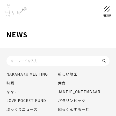
NEWS
NEWS
SCHEDULE
PROFILE
NAKAMA to MEETING
新しい地図
稲垣 吾郎
草彅 剛
香取 慎吾
映画
舞台
DISCOGRAPHY
ななにー
JANTJE_ONTEMBAAR
LOVE POCKET FUND
パラリンピック
CHIZUSHOP
ぷっくりニュース
図っくんずるーむ