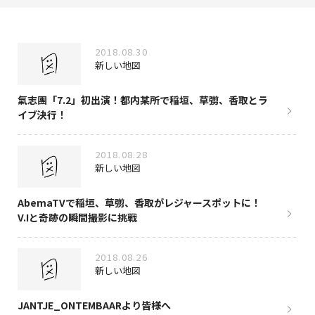
NAKAMA入会
2018.08.30
CHIZULOG
新しい地図
氣志團「7.2」初出演！都内某所で稲垣、草彅、香取とラ
イブ決行！
FAQ
2018.08.28
お問い合わせ
新しい地図
メールマガジン登録/解除
AbemaTVで稲垣、草彅、香取がレジャースポットに！
V.Iと奇跡の瞬間撮影に挑戦
2018.08.26
新しい地図
JANTJE_ONTEMBAARより皆様へ