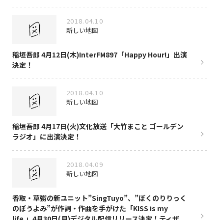
2018.04.10
新しい地図
稲垣吾郎 4月12日(木)InterFM897「Happy Hour!」出演
決定！
2018.04.10
新しい地図
稲垣吾郎 4月17日(火)文化放送「大竹まこと ゴールデン
ラジオ」に出演決定！
2018.04.09
新しい地図
香取・草彅の新ユニット”SingTuyo”、”ぼくのりりっく
のぼうよみ”が作詞・作曲を手がけた「KISS is my
life.」4月30日(月)デジタル配信リリース決定！ティザ