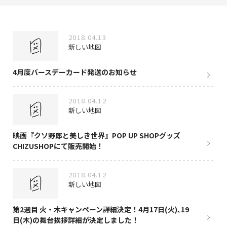
NAKAMA入会
2018.04.13
CHIZULOG
新しい地図
4月度バースデーカード発送のお知らせ
FAQ
2018.04.12
新しい地図
お問い合わせ
メールマガジン登録/解除
映画『クソ野郎と美しき世界』POP UP SHOPグッズ
CHIZUSHOPにて販売開始！
2018.04.12
新しい地図
第2週目 火・木キャンペーン詳細決定！4月17日(火)､19
日(木)の舞台挨拶詳細が決定しました！