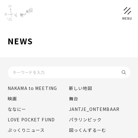
NEWS
NEWS
SCHEDULE
PROFILE
NAKAMA to MEETING
新しい地図
稲垣 吾郎
草彅 剛
香取 慎吾
映画
舞台
DISCOGRAPHY
ななにー
JANTJE_ONTEMBAAR
LOVE POCKET FUND
パラリンピック
CHIZUSHOP
ぷっくりニュース
図っくんずるーむ