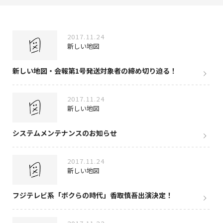
NAKAMA入会
2017.11.24
CHIZULOG
新しい地図
新しい地図・会報第1号発送対象者の締め切り迫る！
FAQ
2017.11.24
新しい地図
お問い合わせ
メールマガジン登録/解除
システムメンテナンスのお知らせ
2017.11.24
新しい地図
フジテレビ系「ボクらの時代」香取慎吾出演決定！