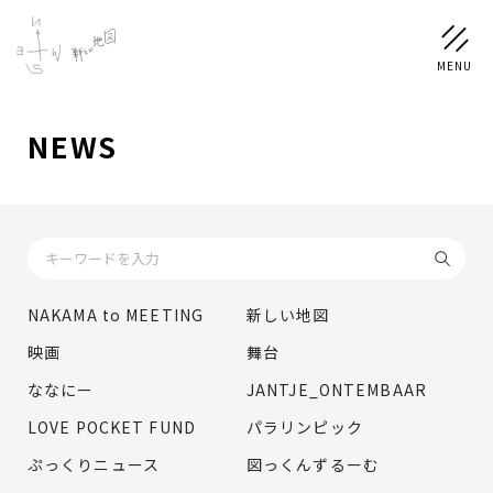
NEWS
NEWS
SCHEDULE
PROFILE
NAKAMA to MEETING
新しい地図
稲垣 吾郎
草彅 剛
香取 慎吾
映画
舞台
DISCOGRAPHY
ななにー
JANTJE_ONTEMBAAR
LOVE POCKET FUND
パラリンピック
CHIZUSHOP
ぷっくりニュース
図っくんずるーむ