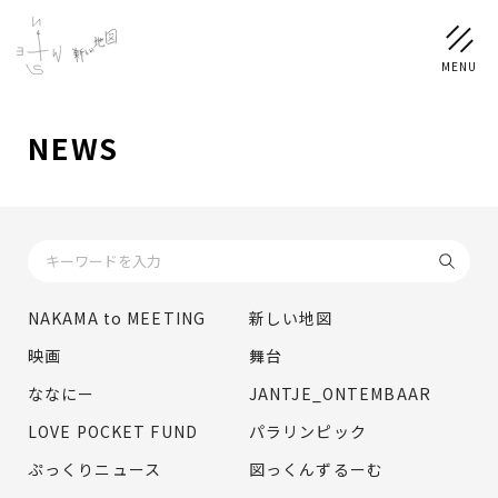
NEWS
NEWS
SCHEDULE
PROFILE
NAKAMA to MEETING
新しい地図
稲垣 吾郎
草彅 剛
香取 慎吾
映画
舞台
DISCOGRAPHY
ななにー
JANTJE_ONTEMBAAR
LOVE POCKET FUND
パラリンピック
CHIZUSHOP
ぷっくりニュース
図っくんずるーむ