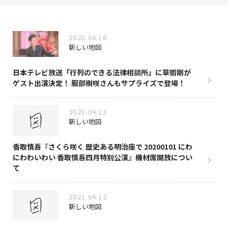
NAKAMA入会
2021.04.16
CHIZULOG
新しい地図
日本テレビ放送「行列のできる法律相談所」に草彅剛が
ゲスト出演決定！ 服部樹咲さんもサプライズで登場！
FAQ
2021.04.13
お問い合わせ
新しい地図
メールマガジン登録/解除
香取慎吾『さくら咲く 歴史ある明治座で 20200101 にわ
にわわいわい 香取慎吾四月特別公演』機材席開放につい
て
2021.04.12
新しい地図