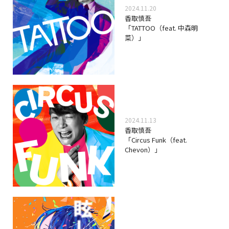
2024.11.20
NAKAMA入会
香取慎吾
「TATTOO（feat. 中森明
菜）」
CHIZULOG
FAQ
お問い合わせ
2024.11.13
香取慎吾
メールマガジン登録/解除
「Circus Funk（feat.
Chevon）」