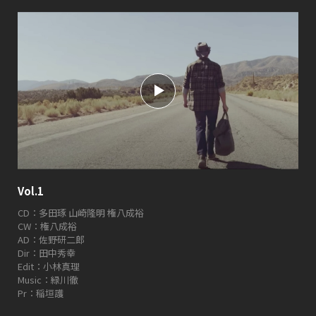
Vol.1
CD：多田琢 山崎隆明 権八成裕
CW：権八成裕
AD：佐野研二郎
Dir：田中秀幸
Edit：小林真理
Music：緑川徹
Pr：稲垣護