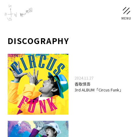
DISCOGRAPHY
NEWS
SCHEDULE
2024.11.27
PROFILE
香取慎吾
3rd ALBUM「Circus Funk」
稲垣 吾郎
草彅 剛
香取 慎吾
DISCOGRAPHY
CHIZUSHOP