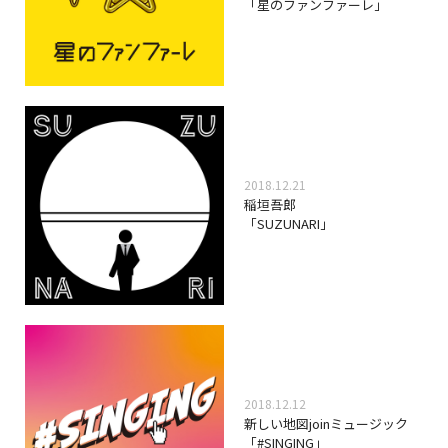
「星のファンファーレ」
2018.12.21
稲垣吾郎
「SUZUNARI」
2018.12.12
新しい地図joinミュージック
「#SINGING」