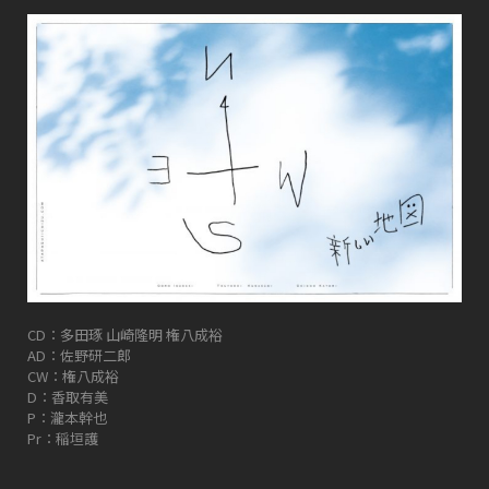
CD：多田琢 山崎隆明 権八成裕
AD：佐野研二郎
CW：権八成裕
D：香取有美
P：瀧本幹也
Pr：稲垣護