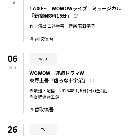
sat
17:00～ WOWOWライブ ミュージカル
『新宿発8時15分』
作・演出 三谷幸喜 音楽 荻野清子
＃香取慎吾
06
WEB
sun
WOWOW 連続ドラマW
東野圭吾『虚ろな十字架』
※放送・配信 2026年9月6日(日) (全4話)
※香取慎吾主演
＃香取慎吾
26
TV