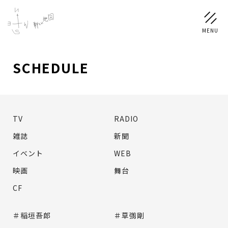
SCHEDULE
NEWS
SCHEDULE
TV
RADIO
PROFILE
雑誌
新聞
稲垣 吾郎
草彅 剛
香取 慎吾
イベント
WEB
映画
舞台
DISCOGRAPHY
CF
CHIZUSHOP
＃稲垣吾郎
＃草彅剛