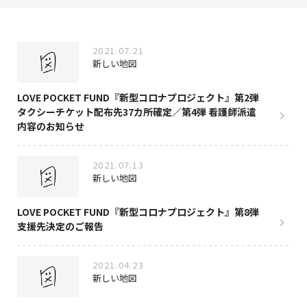
NAKAMA入会
2021.07.21
CHIZULOG
新しい地図
LOVE POCKET FUND『新型コロナプロジェクト』第2弾
タクシーチケット配布先37カ所確定／第4弾 看護師派遣
FAQ
内容のお知らせ
お問い合わせ
2021.07.13
新しい地図
メールマガジン登録/解除
LOVE POCKET FUND『新型コロナプロジェクト』第8弾
支援先決定のご報告
2021.04.23
新しい地図