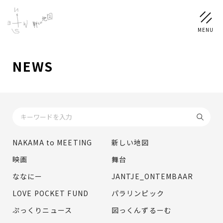
NEWS
NEWS
SCHEDULE
PROFILE
NAKAMA to MEETING
新しい地図
稲垣 吾郎
草彅 剛
香取 慎吾
映画
舞台
DISCOGRAPHY
ななにー
JANTJE_ONTEMBAAR
LOVE POCKET FUND
パラリンピック
CHIZUSHOP
ぷっくりニュース
図っくんずるーむ