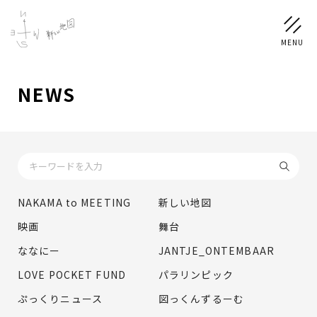
NEWS
NEWS
SCHEDULE
PROFILE
NAKAMA to MEETING
新しい地図
稲垣 吾郎
草彅 剛
香取 慎吾
映画
舞台
DISCOGRAPHY
ななにー
JANTJE_ONTEMBAAR
LOVE POCKET FUND
パラリンピック
CHIZUSHOP
ぷっくりニュース
図っくんずるーむ