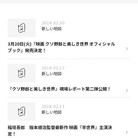
NAKAMA入会
2018.02.20
CHIZULOG
新しい地図
3月20日(火)『映画 クソ野郎と美しき世界 オフィシャル
ブック』発売決定！
FAQ
2018.02.17
お問い合わせ
新しい地図
メールマガジン登録/解除
『クソ野郎と美しき世界』現場レポート第二弾公開！
2018.02.13
新しい地図
稲垣吾郎 阪本順治監督最新作 映画『半世界』主演決
定！