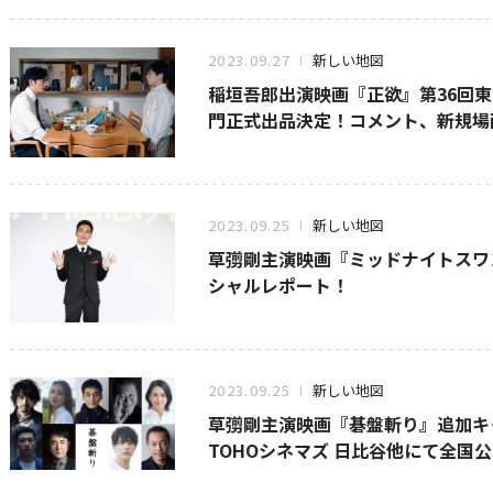
2023.09.27
新しい地図
稲垣吾郎出演映画『正欲』第36回
門正式出品決定！コメント、新規場
2023.09.25
新しい地図
草彅剛主演映画『ミッドナイトスワ
シャルレポート！
2023.09.25
新しい地図
草彅剛主演映画『碁盤斬り』追加キャ
TOHOシネマズ 日比谷他にて全国