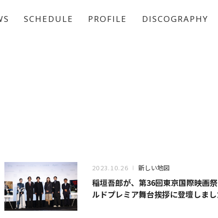
WS
SCHEDULE
PROFILE
DISCOGRAPHY
稲垣 吾郎
草彅 剛
香取 慎吾
2023.10.26
新しい地図
稲垣吾郎が、第36回東京国際映画
ルドプレミア舞台挨拶に登壇しまし