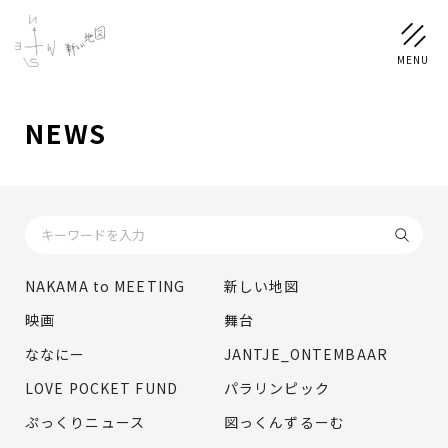
NEWS
NEWS
SCHEDULE
PROFILE
NAKAMA to MEETING
新しい地図
稲垣 吾郎
草彅 剛
香取 慎吾
映画
舞台
DISCOGRAPHY
ななにー
JANTJE_ONTEMBAAR
LOVE POCKET FUND
パラリンピック
CHIZUSHOP
ぷっくりニュース
図っくんずるーむ