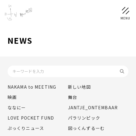
NEWS
NEWS
SCHEDULE
PROFILE
NAKAMA to MEETING
新しい地図
稲垣 吾郎
草彅 剛
香取 慎吾
映画
舞台
DISCOGRAPHY
ななにー
JANTJE_ONTEMBAAR
LOVE POCKET FUND
パラリンピック
CHIZUSHOP
ぷっくりニュース
図っくんずるーむ