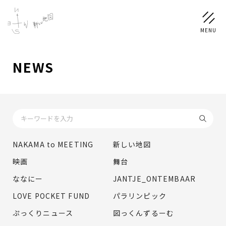
NEWS
NEWS
SCHEDULE
PROFILE
NAKAMA to MEETING
新しい地図
稲垣 吾郎
草彅 剛
香取 慎吾
映画
舞台
DISCOGRAPHY
ななにー
JANTJE_ONTEMBAAR
LOVE POCKET FUND
パラリンピック
CHIZUSHOP
ぷっくりニュース
図っくんずるーむ