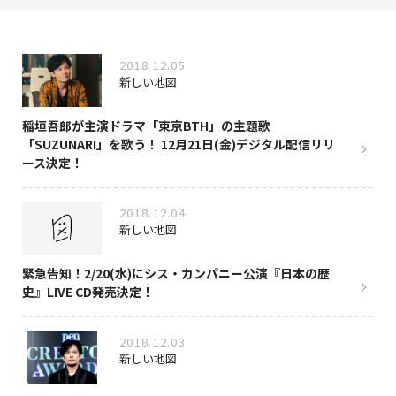
NAKAMA入会
2018.12.05
CHIZULOG
新しい地図
稲垣吾郎が主演ドラマ「東京BTH」の主題歌
「SUZUNARI」を歌う！ 12月21日(金)デジタル配信リリ
FAQ
ース決定！
お問い合わせ
2018.12.04
新しい地図
メールマガジン登録/解除
緊急告知！2/20(水)にシス・カンパニー公演『日本の歴
史』LIVE CD発売決定！
2018.12.03
新しい地図