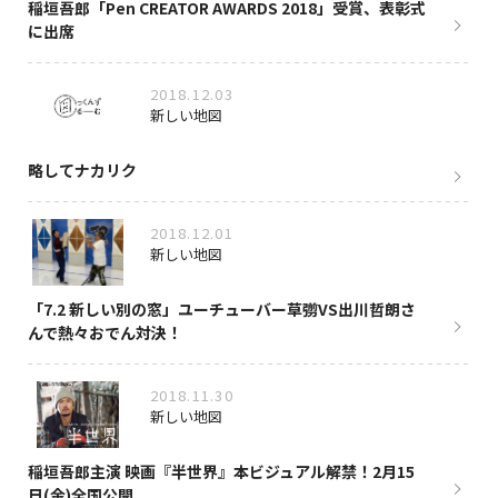
稲垣吾郎「Pen CREATOR AWARDS 2018」受賞、表彰式
に出席
2018.12.03
新しい地図
略してナカリク
2018.12.01
新しい地図
「7.2 新しい別の窓」ユーチューバー草彅VS出川哲朗さ
んで熱々おでん対決！
2018.11.30
新しい地図
稲垣吾郎主演 映画『半世界』本ビジュアル解禁！2月15
日(金)全国公開