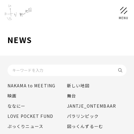
NEWS
NEWS
SCHEDULE
PROFILE
NAKAMA to MEETING
新しい地図
稲垣 吾郎
草彅 剛
香取 慎吾
映画
舞台
DISCOGRAPHY
ななにー
JANTJE_ONTEMBAAR
LOVE POCKET FUND
パラリンピック
CHIZUSHOP
ぷっくりニュース
図っくんずるーむ