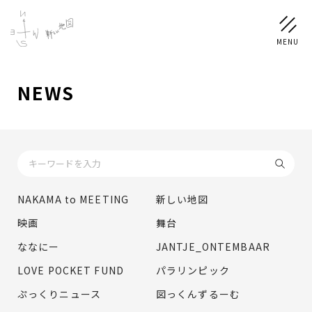
NEWS
NEWS
SCHEDULE
PROFILE
NAKAMA to MEETING
新しい地図
稲垣 吾郎
草彅 剛
香取 慎吾
映画
舞台
DISCOGRAPHY
ななにー
JANTJE_ONTEMBAAR
LOVE POCKET FUND
パラリンピック
CHIZUSHOP
ぷっくりニュース
図っくんずるーむ