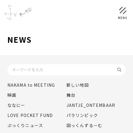
NEWS
NEWS
SCHEDULE
PROFILE
NAKAMA to MEETING
新しい地図
稲垣 吾郎
草彅 剛
香取 慎吾
映画
舞台
DISCOGRAPHY
ななにー
JANTJE_ONTEMBAAR
LOVE POCKET FUND
パラリンピック
CHIZUSHOP
ぷっくりニュース
図っくんずるーむ