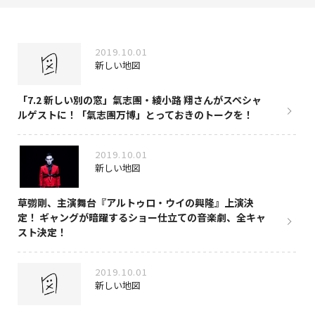
NAKAMA入会
2019.10.01
CHIZULOG
新しい地図
「7.2 新しい別の窓」氣志團・綾小路 翔さんがスペシャ
ルゲストに！「氣志團万博」とっておきのトークを！
FAQ
2019.10.01
お問い合わせ
新しい地図
メールマガジン登録/解除
草彅剛、主演舞台『アルトゥロ・ウイの興隆』上演決
定！ ギャングが暗躍するショー仕立ての音楽劇、全キャ
スト決定！
2019.10.01
新しい地図