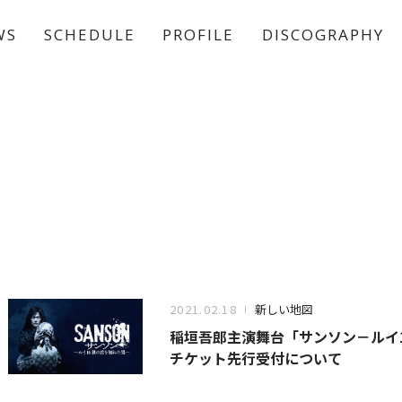
WS
SCHEDULE
PROFILE
DISCOGRAPHY
稲垣 吾郎
草彅 剛
香取 慎吾
2021.02.18
新しい地図
稲垣吾郎主演舞台「サンソン－ルイ1
チケット先行受付について