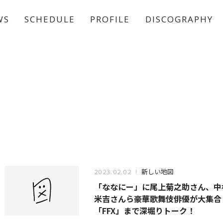
WS
SCHEDULE
PROFILE
DISCOGRAPHY
稲垣 吾郎
草彅 剛
香取 慎吾
2023.02.02
新しい地図
「ななにー」に尾上菊之助さん、中
米吉さんら豪華歌舞伎俳優が大集合
「FFX」まで深堀りトーク！