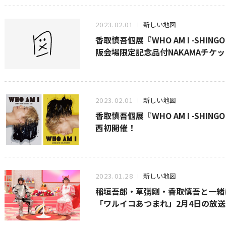
2023.02.01
新しい地図
香取慎吾個展『WHO AM I -SHINGO K
阪会場限定記念品付NAKAMAチケ
2023.02.01
新しい地図
香取慎吾個展『WHO AM I -SHINGO K
西初開催！
2023.01.28
新しい地図
稲垣吾郎・草彅剛・香取慎吾と一緒
「ワルイコあつまれ」2月4日の放