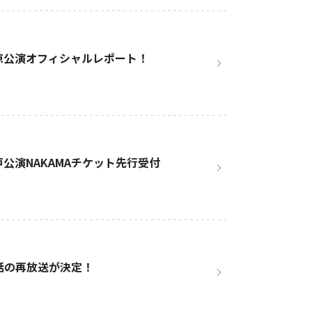
t」東京公演オフィシャルレポート！
』神戸公演NAKAMAチケット先行受付
話の再放送が決定！