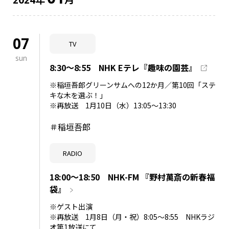
2024
07
TV
sun
8:30～8:55 NHK Eテレ『趣味の園芸』
※稲垣吾郎グリーンサムへの12か月／第10回「ステ
キな木を選ぶ！」
※再放送 1月10日（水）13:05～13:30
＃稲垣吾郎
RADIO
18:00～18:50 NHK-FM 『野村萬斎の新春福
袋』
※ゲスト出演
※再放送 1月8日（月・祝）8:05～8:55 NHKラジ
オ第1放送にて