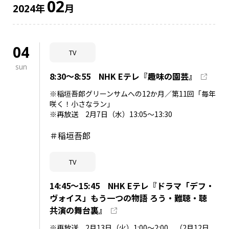
02
年
月
2024
04
TV
sun
8:30～8:55 NHK Eテレ『趣味の園芸』
※稲垣吾郎グリーンサムへの12か月／第11回「毎年
咲く！小さなラン」
※再放送 2月7日（水）13:05～13:30
＃稲垣吾郎
TV
14:45～15:45 NHK Eテレ『ドラマ「デフ・
ヴォイス」もう一つの物語 ろう・難聴・聴
共演の舞台裏』
※再放送 2月13日（火）1:00～2:00 （2月12日