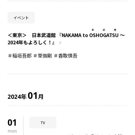
NAKAMA入会
イベント
CHIZULOG
お正月
＜東京＞ 日本武道館 『NAKAMA to
OSHOGATSU
～
2024年もよろしく！』
＃稲垣吾郎 ＃草彅剛 ＃香取慎吾
FAQ
お問い合わせ
メールマガジン登録/解除
01
年
月
2024
01
TV
mon