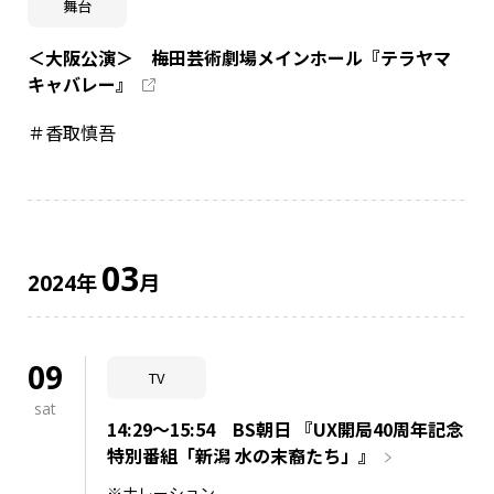
舞台
＜大阪公演＞ 梅田芸術劇場メインホール『テラヤマ
キャバレー』
＃香取慎吾
03
年
月
2024
09
TV
sat
14:29～15:54 BS朝日 『UX開局40周年記念
特別番組「新潟 水の末裔たち」』
※ナレーション