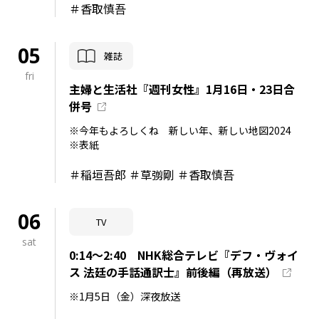
＃香取慎吾
05
雑誌
fri
主婦と生活社『週刊女性』1月16日・23日合
併号
※今年もよろしくね 新しい年、新しい地図2024
※表紙
＃稲垣吾郎 ＃草彅剛 ＃香取慎吾
06
TV
sat
0:14～2:40 NHK総合テレビ『デフ・ヴォイ
ス 法廷の手話通訳士』前後編（再放送）
※1月5日（金）深夜放送