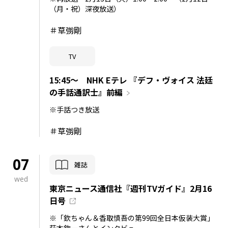
（月・祝）深夜放送）
＃草彅剛
TV
15:45～ NHK Eテレ 『デフ・ヴォイス 法廷
の手話通訳士』前編
※手話つき放送
＃草彅剛
07
雑誌
wed
東京ニュース通信社『週刊TVガイド』2月16
日号
※「欽ちゃん＆香取慎吾の第99回全日本仮装大賞」