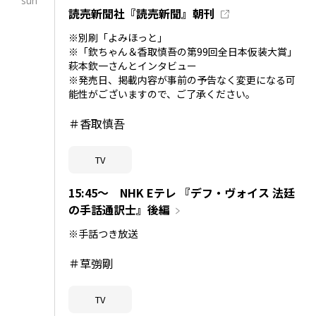
sun
読売新聞社『読売新聞』朝刊
※別刷「よみほっと」
※「欽ちゃん＆香取慎吾の第99回全日本仮装大賞」
萩本欽一さんとインタビュー
※発売日、掲載内容が事前の予告なく変更になる可
能性がございますので、ご了承ください。
＃香取慎吾
TV
15:45～ NHK Eテレ 『デフ・ヴォイス 法廷
の手話通訳士』後編
※手話つき放送
＃草彅剛
TV