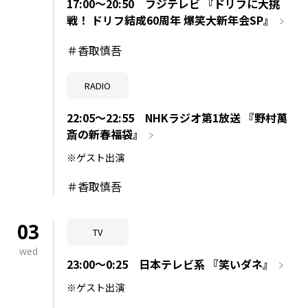
17:00～20:50 フジテレビ 『ドリフに大挑
戦！ ドリフ結成60周年 爆笑大新年会SP』
＃香取慎吾
RADIO
22:05～22:55 NHKラジオ第1放送 『野村萬
斎の新春福袋』
※ゲスト出演
＃香取慎吾
03
TV
wed
23:00～0:25 日本テレビ系 『笑いダネ』
※ゲスト出演