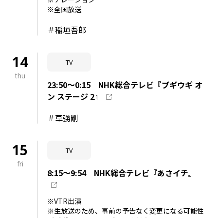
※全国放送
＃稲垣吾郎
14
TV
thu
23:50～0:15 NHK総合テレビ『ブギウギ オ
ン ステージ 2』
＃草彅剛
15
TV
fri
8:15～9:54 NHK総合テレビ『あさイチ』
※VTR出演
※生放送のため、事前の予告なく変更になる可能性