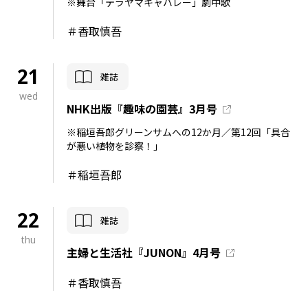
※舞台「テラヤマキャバレー」劇中歌
＃香取慎吾
21
雑誌
wed
NHK出版『趣味の園芸』3月号
※稲垣吾郎グリーンサムへの12か月／第12回「具合
が悪い植物を診察！」
＃稲垣吾郎
22
雑誌
thu
主婦と生活社『JUNON』4月号
＃香取慎吾