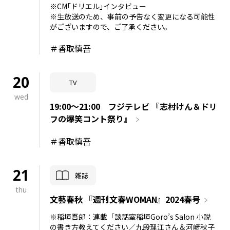
※CM｢ドリエル｣インタビュー
※生放送のため、事前の予告なく変更になる可能性
がございますので、ご了承ください。
＃香取慎吾
20
TV
wed
19:00～21:00 フジテレビ 『志村けん＆ドリ
フの爆笑コント祭り』
＃香取慎吾
21
雑誌
thu
文藝春秋 『週刊文春WOMAN』2024春号
※稲垣吾郎：連載「談話室稲垣Goro’s Salon 小説
の書き方教えてください／九段理江さん＆河﨑秋子