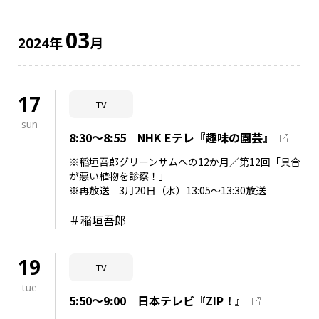
03
年
月
2024
17
TV
sun
8:30～8:55 NHK Eテレ『趣味の園芸』
※稲垣吾郎グリーンサムへの12か月／第12回「具合
が悪い植物を診察！」
※再放送 3月20日（水）13:05～13:30放送
＃稲垣吾郎
19
TV
tue
5:50～9:00 日本テレビ『ZIP！』