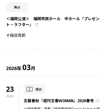
舞台
＜福岡公演＞ 福岡市民ホール 中ホール『プレゼン
ト・ラフター』
＃稲垣吾郎
03
年
月
2026
23
雑誌
mon
文藝春秋『週刊文春WOMAN』2026春号
※稲垣吾郎：連載「談話室稲垣Goro’s Salon 小説