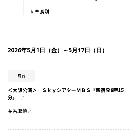
＃草彅剛
2026年5月1日（金）～5月17日（日）
舞台
＜大阪公演＞ ＳｋｙシアターＭＢＳ『新宿発8時15
分』
＃香取慎吾