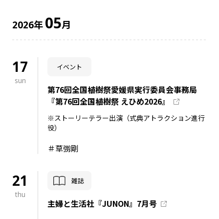
05
年
月
2026
17
イベント
sun
第76回全国植樹祭愛媛県実行委員会事務局
『第76回全国植樹祭 えひめ2026』
※ストーリーテラー出演（式典アトラクション進行
役）
＃草彅剛
21
雑誌
thu
主婦と生活社『JUNON』7月号