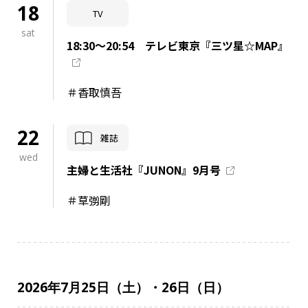
18
TV
sat
18:30～20:54 テレビ東京『三ツ星☆MAP』
＃香取慎吾
22
雑誌
wed
主婦と生活社『JUNON』9月号
＃草彅剛
2026年7月25日（土）・26日（日）