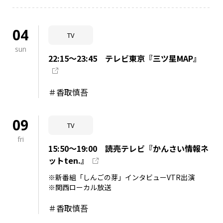
NAKAMA入会
04
TV
CHIZULOG
sun
22:15～23:45 テレビ東京『三ツ星MAP』
FAQ
＃香取慎吾
お問い合わせ
09
TV
メールマガジン登録/解除
fri
15:50～19:00 読売テレビ『かんさい情報ネ
ットten.』
※新番組「しんごの芽」インタビューVTR出演
※関西ローカル放送
＃香取慎吾