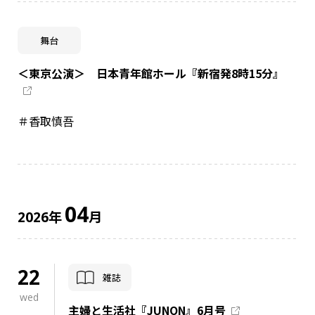
舞台
＜東京公演＞ 日本青年館ホール『新宿発8時15分』
＃香取慎吾
04
年
月
2026
22
雑誌
wed
主婦と生活社『JUNON』6月号