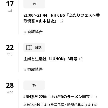
17
TV
sat
21:00～21:44 NHK BS『ふたりフェス～香
取慎吾×山本耕史』
＃香取慎吾
22
雑誌
thu
主婦と生活社『JUNON』3月号
＃香取慎吾
28
TV
wed
JNN系列22局 『わが街のラーメン国宝』
※放送地域により放送日程・時間が異なりますの