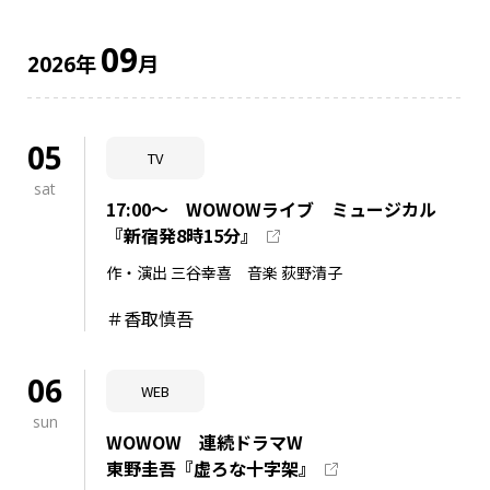
09
年
月
2026
05
TV
sat
17:00～ WOWOWライブ ミュージカル
『新宿発8時15分』
作・演出 三谷幸喜 音楽 荻野清子
＃香取慎吾
06
WEB
sun
WOWOW 連続ドラマW
東野圭吾『虚ろな十字架』