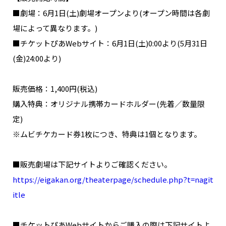
NAKAMA入会
■劇場：6月1日(土)劇場オープンより(オープン時間は各劇
場によって異なります。)
CHIZULOG
■チケットぴあWebサイト：6月1日(土)0:00より(5月31日
(金)24:00より)
販売価格：1,400円(税込)
FAQ
購入特典：オリジナル携帯カードホルダー(先着／数量限
お問い合わせ
定)
メールマガジン登録/解除
※ムビチケカード券1枚につき、特典は1個となります。
■販売劇場は下記サイトよりご確認ください。
https://eigakan.org/theaterpage/schedule.php?t=nagit
itle
■チケットぴあWebサイトからご購入の際は下記サイトよ