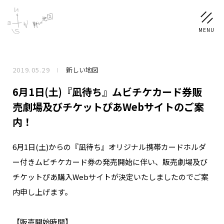
2019.05.29
新しい地図
NEWS
6月1日(土)『凪待ち』ムビチケカード券販
SCHEDULE
売劇場及びチケットぴあWebサイトのご案
内！
PROFILE
6月1日(土)からの『凪待ち』オリジナル携帯カードホルダ
稲垣 吾郎
草彅 剛
香取 慎吾
ー付きムビチケカード券の発売開始に伴い、販売劇場及び
DISCOGRAPHY
チケットぴあ購入Webサイトが決定いたしましたのでご案
内申し上げます。
CHIZUSHOP
【販売開始時間】