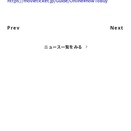
https://movieticket.jp/Guide/Online#howToBuy
Prev
Next
ニュース一覧をみる