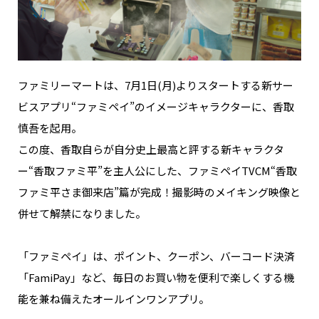
NAKAMA入会
CHIZULOG
ファミリーマートは、7月1日(月)よりスタートする新サー
ビスアプリ“ファミペイ”のイメージキャラクターに、香取
慎吾を起用。
FAQ
この度、香取自らが自分史上最高と評する新キャラクタ
お問い合わせ
ー“香取ファミ平”を主人公にした、ファミペイTVCM“香取
メールマガジン登録/解除
ファミ平さま御来店”篇が完成！撮影時のメイキング映像と
併せて解禁になりました。
「ファミペイ」は、ポイント、クーポン、バーコード決済
「FamiPay」など、毎日のお買い物を便利で楽しくする機
能を兼ね備えたオールインワンアプリ。