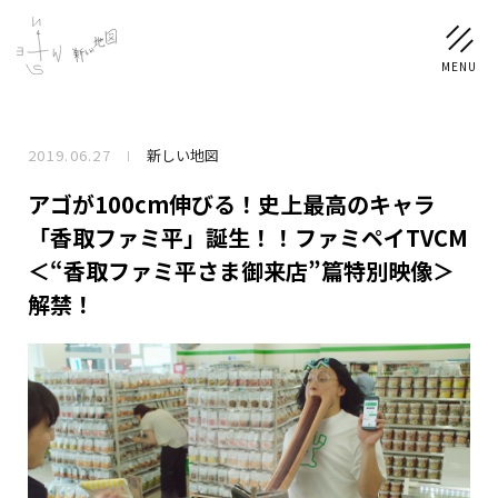
2019.06.27
新しい地図
NEWS
アゴが100cm伸びる！史上最高のキャラ
SCHEDULE
「香取ファミ平」誕生！！ファミペイTVCM
＜“香取ファミ平さま御来店”篇特別映像＞
PROFILE
解禁！
稲垣 吾郎
草彅 剛
香取 慎吾
DISCOGRAPHY
CHIZUSHOP