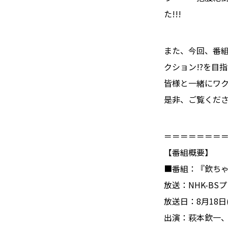
た!!!
また、今回、番組
クション!?を目
皆様と一緒にワ
是非、ご覧くだ
＝＝＝＝＝＝＝
【番組概要】
■番組：『欽ちゃ
放送：NHK-BS
放送日：8月18日(日
出演：萩本欽一