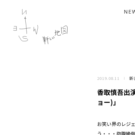
NE
2019.08.11
新
香取慎吾出演
ョー)」
お笑い界のレジェ
う・・・抱腹絶倒