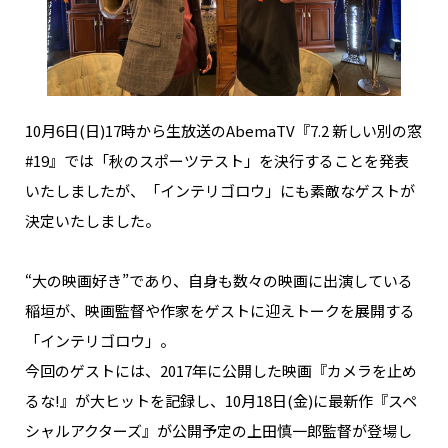
NAKAMA入会
CHIZULOG
10月6日(日)17時から生放送のAbemaTV『7.2 新しい別の窓
#19』では「秋のスポーツテスト」を決行することを発表
FAQ
いたしましたが、「インテリゴロウ」にも素敵なゲストが
決定いたしました。
お問い合わせ
メールマガジン登録/解除
“大の映画好き”であり、自身も数々の映画に出演している
稲垣が、映画監督や作家をゲストに迎えトークを展開する
「インテリゴロウ」。
今回のゲストには、2017年に公開した映画『カメラを止め
るな!』が大ヒットを記録し、10月18日(金)に最新作『スペ
シャルアクターズ』が公開予定の上田慎一郎監督が登場し