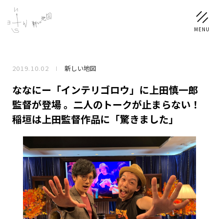
2019.10.02
新しい地図
NEWS
ななにー「インテリゴロウ」に上田慎一郎
SCHEDULE
監督が登場 。二人のトークが止まらない！
稲垣は上田監督作品に「驚きました」
PROFILE
稲垣 吾郎
草彅 剛
香取 慎吾
DISCOGRAPHY
CHIZUSHOP