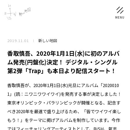
2019.11.01
新しい地図
NEWS
香取慎吾、2020年1月1日(水)に初のアルバ
SCHEDULE
ム発売(円盤化)決定！ デジタル・シングル
第2弾「Trap」も本日より配信スタート！
PROFILE
香取慎吾が、2020年1月1日(水)元旦にアルバム「2020010
稲垣 吾郎
草彅 剛
香取 慎吾
1」(読：ニワニワワイワイ)を発売する事が決定しました！
DISCOGRAPHY
東京オリンピック・パラリンピックが開催となる、記念す
べき2020年を最速で盛り上げるため、「皆でワイワイ楽し
CHIZUSHOP
もう！」をテーマに掲げアルバムを制作しています。今作
ではフィーチャリングアーティストとして、BiSH、氣志