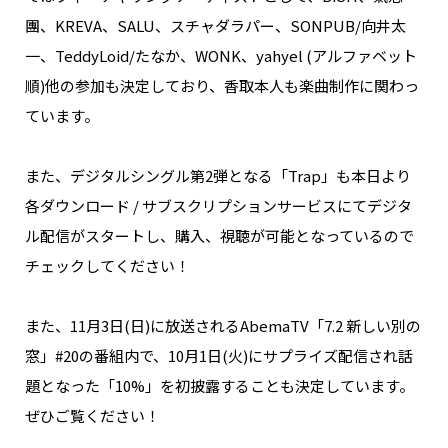
NAKAMA入会
團、KREVA、SALU、スチャダラパー、SONPUB/向井太
一、TeddyLoid/たなか、WONK、yahyel (アルファベット
CHIZULOG
順)他の参加も決定しており、香取本人も楽曲制作に関わっ
ています。
また、デジタルシングル第2弾となる「Trap」も本日より
FAQ
各ダウンロード / サブスクリプションサービスにてデジタ
お問い合わせ
ル配信がスタートし、購入、視聴が可能となっているので
メールマガジン登録/解除
チェックしてください！
また、11月3日(日)に放送されるAbemaTV「7.2 新しい別の
窓」#20の番組内で、10月1日(火)にサプライズ配信され話
題となった「10%」を初披露することも決定しています。
ぜひご覧ください！