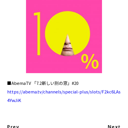
■AbemaTV 「7.2新しい別の窓」#20
https://abema.tv/channels/special-plus/slots/F2kc6LAs
4YwJiK
Prev
Next