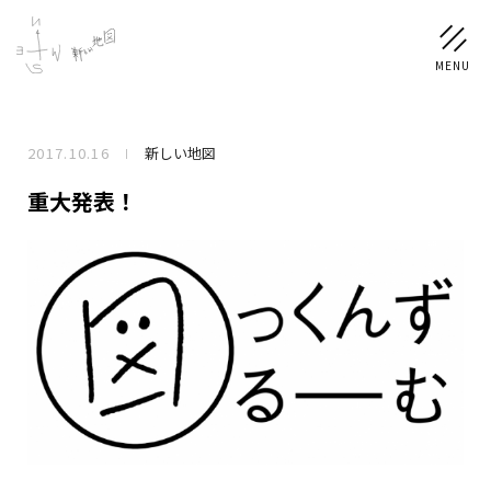
2017.10.16
新しい地図
NEWS
重大発表！
SCHEDULE
PROFILE
稲垣 吾郎
草彅 剛
香取 慎吾
DISCOGRAPHY
CHIZUSHOP