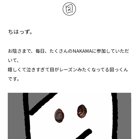
NAKAMA入会
CHIZULOG
ちはっず。
お陰さまで、毎日、たくさんのNAKAMAに参加していただ
FAQ
いて、
嬉しくて泣きすぎて目がレーズンみたくなってる図っくん
お問い合わせ
です。
メールマガジン登録/解除