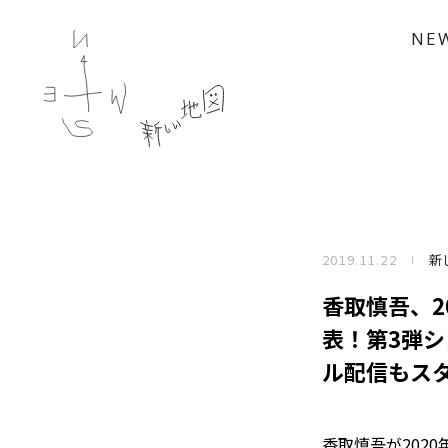
NE
2019.11.22
新
香取慎吾、20
表！第3弾シング
ル配信もス
香取慎吾が2020