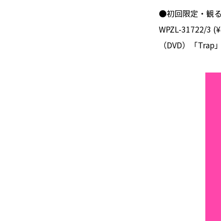
●初回限定・観るB
WPZL-31722/3 (
（DVD）「Trap」Mu