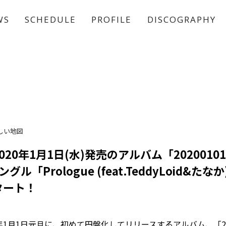
WS
SCHEDULE
PROFILE
DISCOGRAPHY
稲垣 吾郎
草彅 剛
香取 慎吾
しい地図
20年1月1日(水)発売のアルバム「2020010
ル「Prologue (feat.TeddyLoid&た
タート！
年1月1日元旦に、初めて円盤化してリリースするアルバム、「202