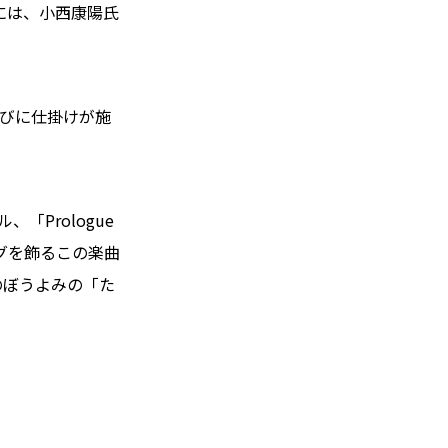
!」には、小西康陽氏
たびに仕掛けが施
「Prologue
ングを飾るこの楽曲
のぼうよみの「た