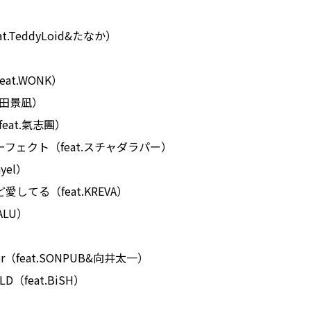
eat.TeddyLoid&たなか）
feat.WONK）
.須田景凪）
d（feat.氣志團）
ーフェクト（feat.スチャダラパー）
hyel）
愛してる（feat.KREVA）
SALU）
ever（feat.SONPUB&向井太一）
LD（feat.BiSH）