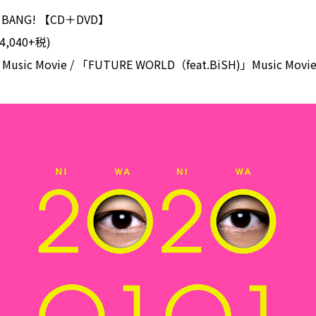
ANG! 【CD＋DVD】
¥4,040+税)
sic Movie / 「FUTURE WORLD（feat.BiSH)」Music Movi