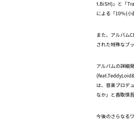
t.BiSH)」と「
による「10％(小
また、アルバムC
された特殊なブ
アルバムの詳細発表
(feat.Ted
は、音楽プロデュ
なか」と香取慎
今後のさらなる