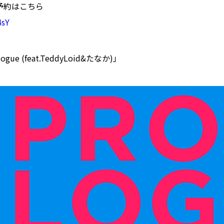
予約はこちら
4sY
ue (feat.TeddyLoid&たなか)」