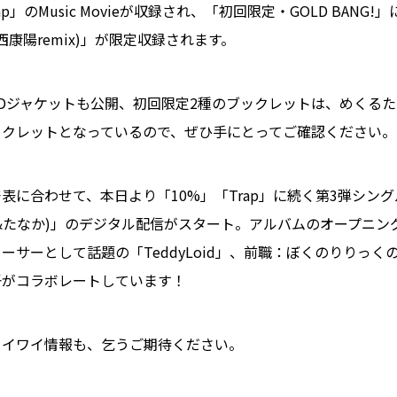
Trap」のMusic Movieが収録され、「初回限定・GOLD BANG
西康陽remix)」が限定収録されます。
Dジャケットも公開、初回限定2種のブックレットは、めくる
ックレットとなっているので、ぜひ手にとってご確認ください。
に合わせて、本日より「10%」「Trap」に続く第3弾シングル、
dyLoid&たなか)」のデジタル配信がスタート。アルバムのオープニ
ーサーとして話題の「TeddyLoid」、前職：ぼくのりりっく
吾がコラボレートしています！
ワイワイ情報も、乞うご期待ください。