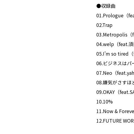
●収録曲
01.Prologue（f
02.Trap
03.Metropolis（
04.welp（feat
05.I’m so tire
06.ビジネスはパ
07.Neo（feat.ya
08.嫌気がさすほど
09.OKAY（feat.
10.10%
11.Now & For
12.FUTURE WOR