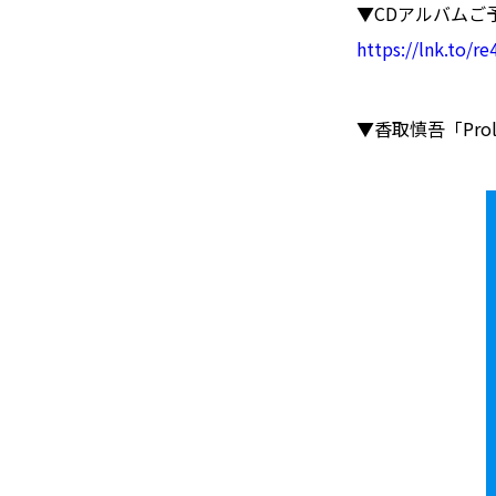
▼CDアルバムご
https://lnk.to/re
▼香取慎吾「Prolog