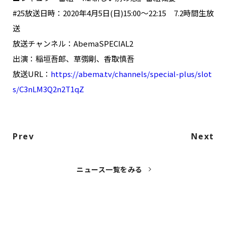
NAKAMA入会
#25放送日時：2020年4月5日(日)15:00〜22:15 7.2時間生放
送
CHIZULOG
放送チャンネル：AbemaSPECIAL2
出演：稲垣吾郎、草彅剛、香取慎吾
放送URL：
https://abema.tv/channels/special-plus/slot
s/C3nLM3Q2n2T1qZ
FAQ
お問い合わせ
メールマガジン登録/解除
Prev
Next
ニュース一覧をみる