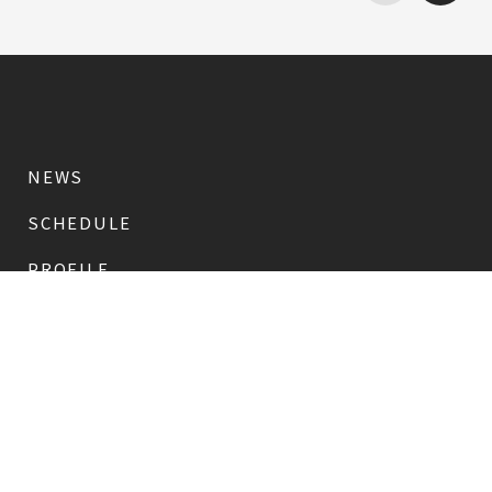
NEWS
SCHEDULE
PROFILE
稲垣 吾郎
草彅 剛
香取 慎吾
DISCOGRAPHY
CHIZUSHOP
NAKAMA入会
会員限定