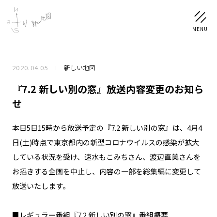
2020.04.05
新しい地図
NEWS
『7.2 新しい別の窓』放送内容変更のお知ら
SCHEDULE
せ
本日5日15時から放送予定の『7.2 新しい別の窓』は、4月4
PROFILE
日(土)時点で東京都内の新型コロナウイルスの感染が拡大
稲垣 吾郎
草彅 剛
香取 慎吾
している状況を受け、速水もこみちさん、渡辺直美さんを
DISCOGRAPHY
お招きする企画を中止し、内容の一部を総集編に変更して
放送いたします。
CHIZUSHOP
■レギュラー番組『7.2 新しい別の窓』番組概要