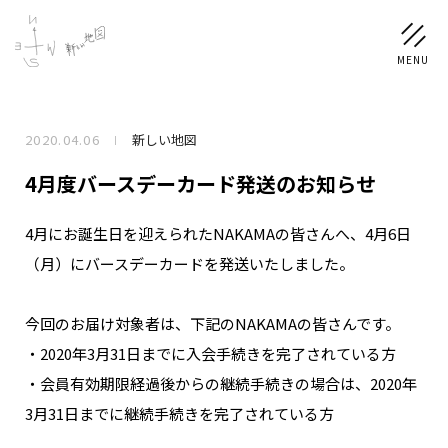
2020.04.06
新しい地図
NEWS
4月度バースデーカード発送のお知らせ
SCHEDULE
4月にお誕生日を迎えられたNAKAMAの皆さんへ、4月6日
（月）にバースデーカードを発送いたしました。
PROFILE
稲垣 吾郎
草彅 剛
香取 慎吾
今回のお届け対象者は、下記のNAKAMAの皆さんです。
DISCOGRAPHY
・2020年3月31日までに入会手続きを完了されている方
・会員有効期限経過後からの継続手続きの場合は、2020年
CHIZUSHOP
3月31日までに継続手続きを完了されている方