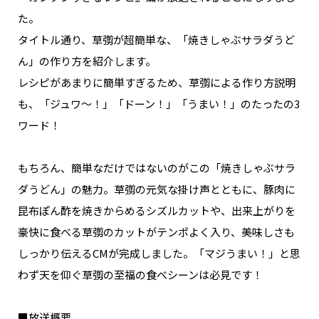
NAKAMA入会
た。
タイトル通り、草彅が超簡単な、「焼きしゃぶサラダうど
CHIZULOG
ん」の作り方を紹介します。
レシピがあまりに簡単すぎるため、草彅による作り方説明
も、「ジュワ〜！」「ドーン！」「うまい！」のたったの3
ワード！
FAQ
お問い合わせ
もちろん、簡単なだけではないのがこの「焼きしゃぶサラ
メールマガジン登録/解除
ダうどん」の魅力。草彅の元気な掛け声とともに、豚肉に
昆布ぽん酢を焼きからめるシズルカットや、出来上がりを
豪快に食べる草彅のカットがテンポよく入り、美味しさも
しっかり伝えるCMが完成しました。「マジうまい！」と思
わず天を仰ぐ草彅の至福の食べシーンは必見です！
■放送概要