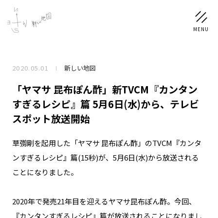
2020.05.01
新しい地図
NEWS
「ヤマサ 昆布ぽん酢」新TVCM『カンタン
SCHEDULE
すぎるレシピ』篇 5月6日(水)から、テレビ
スポット放送開始
PROFILE
草彅剛を起用した「ヤマサ 昆布ぽん酢」のTVCM『カンタ
稲垣 吾郎
草彅 剛
香取 慎吾
ンすぎるレシピ』篇(15秒)が、5月6日(水)から放送される
DISCOGRAPHY
ことになりました。
CHIZUSHOP
2020年で発売21年目を迎えるヤマサ昆布ぽん酢。今回、
『カンタンすぎるレシピ』篇が放送されることになりまし