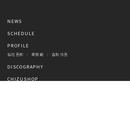
NEWS
SCHEDULE
PROFILE
稲垣 吾郎
草彅 剛
香取 慎吾
DISCOGRAPHY
CHIZUSHOP
NAKAMA入会
会員限定
CHIZULOG
会員限定
#新しい地図