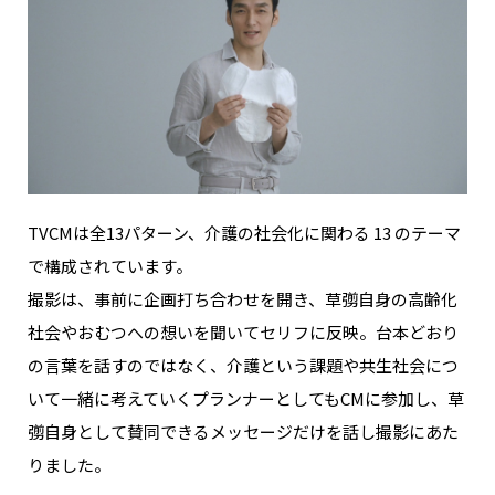
NAKAMA入会
CHIZULOG
FAQ
TVCMは全13パターン、介護の社会化に関わる 13 のテーマ
お問い合わせ
で構成されています。
メールマガジン登録/解除
撮影は、事前に企画打ち合わせを開き、草彅自身の高齢化
社会やおむつへの想いを聞いてセリフに反映。台本どおり
の言葉を話すのではなく、介護という課題や共生社会につ
いて一緒に考えていくプランナーとしてもCMに参加し、草
彅自身として賛同できるメッセージだけを話し撮影にあた
りました。