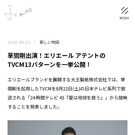
2020.08.22
新しい地図
NEWS
草彅剛出演！エリエール アテントの
SCHEDULE
TVCM13パターンを一挙公開！
エリエールブランドを展開する大王製紙株式会社では、草
PROFILE
彅剛を起用したTVCMを8月22日(土)の日本テレビ系列で放
稲垣 吾郎
草彅 剛
香取 慎吾
送される「24 時間テレビ 43『愛は地球を救う』」から放映
DISCOGRAPHY
することを発表しました。
CHIZUSHOP