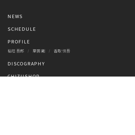
NEWS
SCHEDULE
PROFILE
稲垣 吾郎
草彅 剛
香取 慎吾
DISCOGRAPHY
CHIZUSHOP
NAKAMA入会
会員限定
CHIZULOG
会員限定
#新しい地図