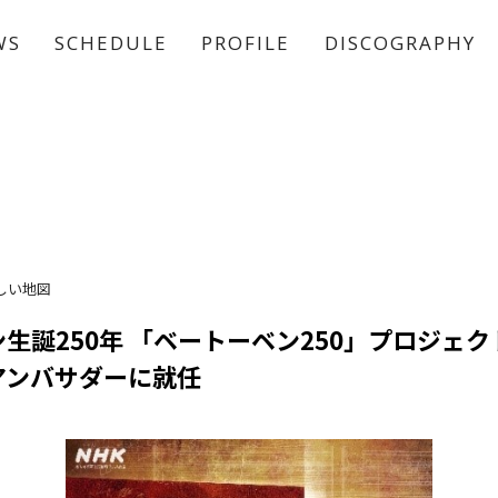
WS
SCHEDULE
PROFILE
DISCOGRAPHY
稲垣 吾郎
草彅 剛
香取 慎吾
しい地図
生誕250年 「ベートーベン250」プロジェ
アンバサダーに就任