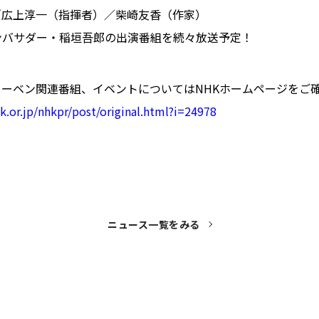
／広上淳一（指揮者）／柴崎友香（作家）
ンバサダー・稲垣吾郎の出演番組を続々放送予定！
ーベン関連番組、イベントについてはNHKホームページをご
.or.jp/nhkpr/post/original.html?i=24978
ニュース一覧をみる