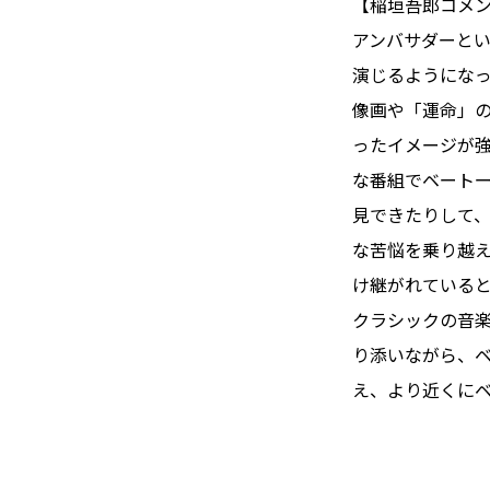
【稲垣吾郎コメ
アンバサダーと
演じるようにな
像画や「運命」
ったイメージが
な番組でベート
見できたりして
な苦悩を乗り越
け継がれている
クラシックの音
り添いながら、
え、より近くに