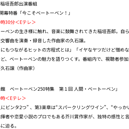
・稲垣吾郎出演番組
50開幕特番「今こそベートーベン！」
9時30分＜Eテレ＞
トーベンの生き様に触れ、音楽に鼓舞されてきた稲垣吾郎。自
全交響曲を演奏・録音した作曲家の久石譲。
スにもつながるヒットの方程式とは」「イヤなヤツだけど憎め
など、ベートーベンの魅力を語りつくす。番組内で、視聴者参加
／久石譲（作曲家）
館 ベートーベン250特集 第１回 人間・ベートーベン」
後9時＜Eテレ＞
人にビンタ2つ” 、第3楽章は“スパークリングワイン”、“やっか
指揮者や恋愛小説のプロでもある芥川賞作家が、独特の感性と
心に迫る。