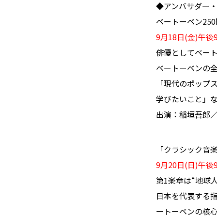
◆アンバサダー
ベートーベン2
9月18日(金)午後
俳優としてベー
ベートーベンの
「現代のポップ
学びたいこと」
出演：稲垣吾郎
「クラシック音楽
9月20日(日)午
第1楽章は“地球
日本を代表する
ートーベンの核