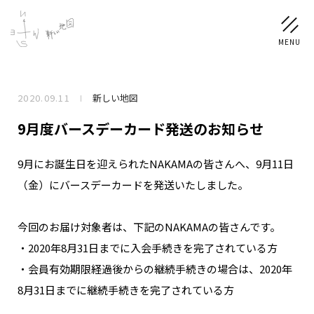
2020.09.11
新しい地図
NEWS
9月度バースデーカード発送のお知らせ
SCHEDULE
9月にお誕生日を迎えられたNAKAMAの皆さんへ、9月11日
（金）にバースデーカードを発送いたしました。
PROFILE
稲垣 吾郎
草彅 剛
香取 慎吾
今回のお届け対象者は、下記のNAKAMAの皆さんです。
DISCOGRAPHY
・2020年8月31日までに入会手続きを完了されている方
・会員有効期限経過後からの継続手続きの場合は、2020年
CHIZUSHOP
8月31日までに継続手続きを完了されている方