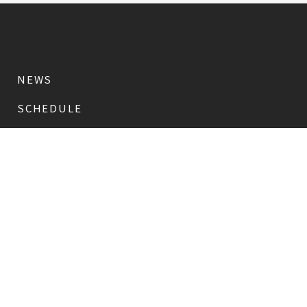
NEWS
SCHEDULE
PROFILE
稲垣 吾郎
草彅 剛
香取 慎吾
DISCOGRAPHY
CHIZUSHOP
NAKAMA入会
会員限定
CHIZULOG