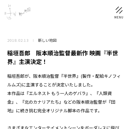
2018.02.13
新しい地図
NEWS
稲垣吾郎 阪本順治監督最新作 映画『半世
SCHEDULE
界』主演決定！
稲垣吾郎が、阪本順治監督『半世界』(製作・配給キノフィ
PROFILE
ルムズ)に主演することが決定いたしました。
稲垣 吾郎
草彅 剛
香取 慎吾
本作品は『エルネスト もう一人のゲバラ』、『人類資
DISCOGRAPHY
金』、『北のカナリアたち』などの阪本順治監督が『団
地』に続き挑む完全オリジナル脚本の作品です。
CHIZUSHOP
さまざまなエンターテイメントシーンをボーダレスに飛び