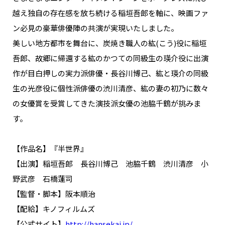
NAKAMA入会
越え独自の存在感を放ち続ける稲垣吾郎を軸に、映画ファ
ン必見の豪華俳優陣の共演が実現いたしました。
CHIZULOG
美しい地方都市を舞台に、炭焼き職人の紘(こう)役に稲垣
吾郎、故郷に帰還する紘のかつての同級生の瑛介役に出演
作が目白押しの実力派俳優・長谷川博己、紘と瑛介の同級
生の光彦役に個性派俳優の渋川清彦、紘の妻の初乃に数々
FAQ
の女優賞を受賞してきた演技派女優の池脇千鶴が挑みま
お問い合わせ
す。
メールマガジン登録/解除
【作品名】『半世界』
【出演】稲垣吾郎 長谷川博己 池脇千鶴 渋川清彦 小
野武彦 石橋蓮司
【監督・脚本】阪本順治
【配給】キノフィルムズ
【公式サイト】
http://hansekai.jp/