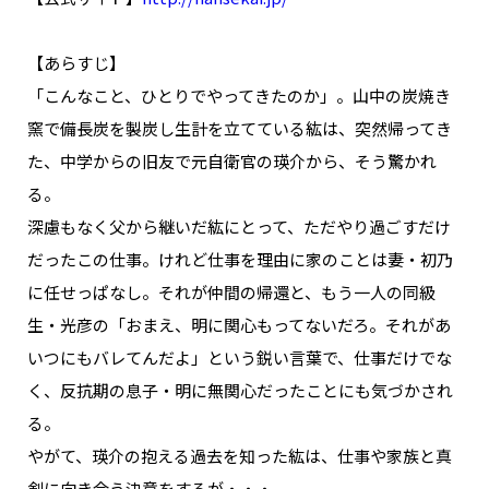
【あらすじ】
「こんなこと、ひとりでやってきたのか」。山中の炭焼き
窯で備長炭を製炭し生計を立てている紘は、突然帰ってき
た、中学からの旧友で元自衛官の瑛介から、そう驚かれ
る。
深慮もなく父から継いだ紘にとって、ただやり過ごすだけ
だったこの仕事。けれど仕事を理由に家のことは妻・初乃
に任せっぱなし。それが仲間の帰還と、もう一人の同級
生・光彦の「おまえ、明に関心もってないだろ。それがあ
いつにもバレてんだよ」という鋭い言葉で、仕事だけでな
く、反抗期の息子・明に無関心だったことにも気づかされ
る。
やがて、瑛介の抱える過去を知った紘は、仕事や家族と真
剣に向き合う決意をするが・・・。