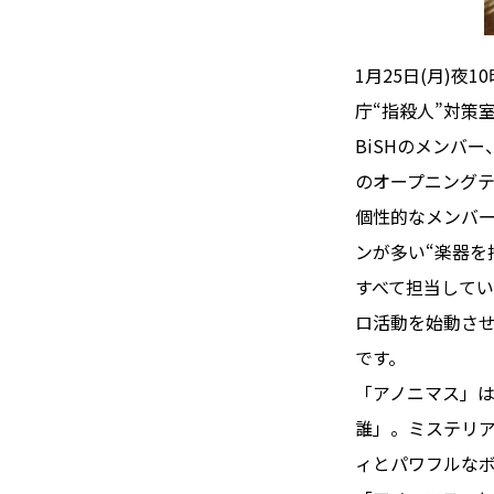
1月25日(月)
庁“指殺人”対策
BiSHのメンバ
のオープニング
個性的なメンバ
ンが多い“楽器を
すべて担当して
ロ活動を始動さ
です。
「アノニマス」
誰」。ミステリ
ィとパワフルな