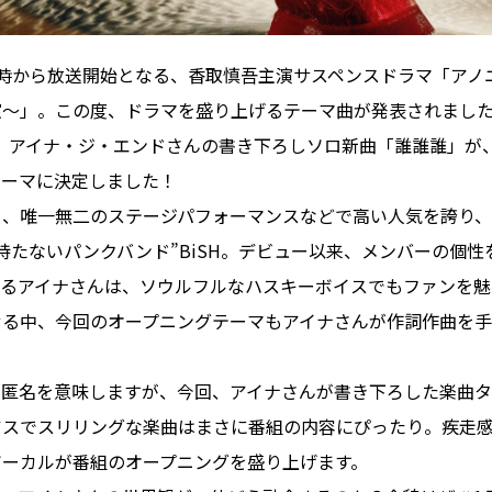
夜10時から放送開始となる、香取慎吾主演サスペンスドラマ「ア
室～」。この度、ドラマを盛り上げるテーマ曲が発表されまし
ー、アイナ・ジ・エンドさんの書き下ろしソロ新曲「誰誰誰」が
テーマに決定しました！
ー、唯一無二のステージパフォーマンスなどで高い人気を誇り
持たないパンクバンド”BiSH。デビュー以来、メンバーの個
いるアイナさんは、ソウルフルなハスキーボイスでもファンを魅
せる中、今回のオープニングテーマもアイナさんが作詞作曲を
は匿名を意味しますが、今回、アイナさんが書き下ろした楽曲
アスでスリリングな楽曲はまさに番組の内容にぴったり。疾走
ボーカルが番組のオープニングを盛り上げます。