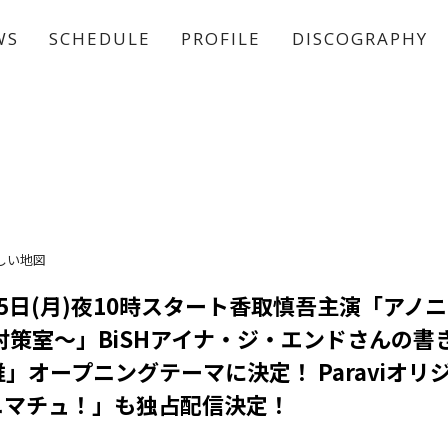
WS
SCHEDULE
PROFILE
DISCOGRAPHY
稲垣 吾郎
草彅 剛
香取 慎吾
しい地図
月25日(月)夜10時スタート香取慎吾主演「アノ
対策室～」BiSHアイナ・ジ・エンドさんの書
」オープニングテーマに決定！ Paraviオリ
ニマチュ！」も独占配信決定！