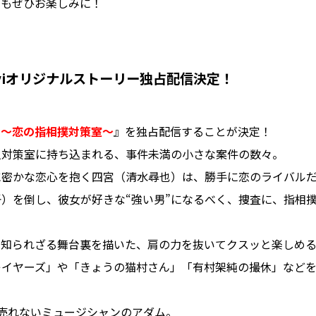
らもぜひお楽しみに！
aviオリジナルストーリー独占配信決定！
！～恋の指相撲対策室～
』を独占配信することが決定！
人対策室に持ち込まれる、事件未満の小さな案件の数々。
に密かな恋心を抱く四宮（清水尋也）は、勝手に恋のライバル
）を倒し、彼女が好きな“強い男”になるべく、捜査に、指相
の知られざる舞台裏を描いた、肩の力を抜いてクスッと楽しめる
レイヤーズ」や「きょうの猫村さん」「有村架純の撮休」など
売れないミュージシャンのアダム。