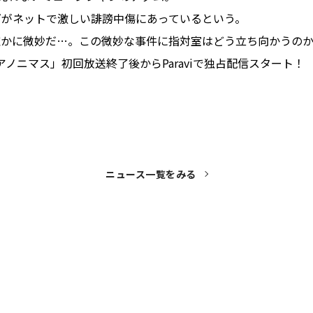
グがネットで激しい誹謗中傷にあっているという。
確かに微妙だ…。この微妙な事件に指対室はどう立ち向かうの
「アノニマス」初回放送終了後からParaviで独占配信スタート！
ニュース一覧をみる