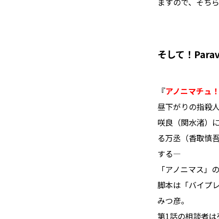
ますので、そち
そして！Par
『
アノニマチュ
昼下がりの指殺
咲良（関水渚）
る万丞（香取慎吾
する―
「アノニマス」
脚本は「バイプ
みつ彦。
第1話の相談者は