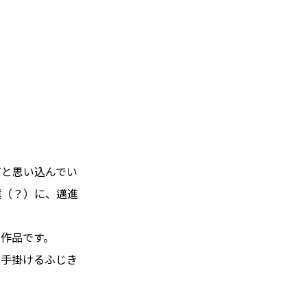
だと思い込んでい
撲（？）に、邁進
作品です。
を手掛けるふじき