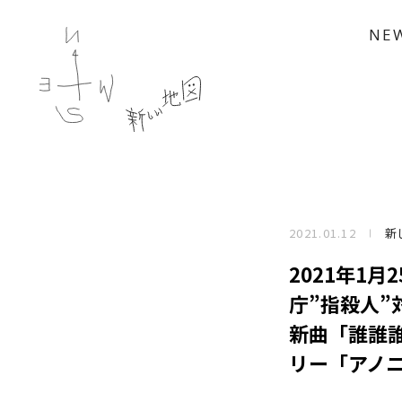
NE
2021.01.12
新
2021年1
庁”指殺人”
新曲「誰誰誰
リー「アノ