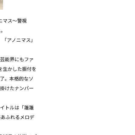
ノニマス～警視
た。
、「アノニマス」
、芸能界にもファ
性を生かした振付を
了。本格的なソ
手掛けたナンバー
タイトルは「誰誰
感あふれるメロデ