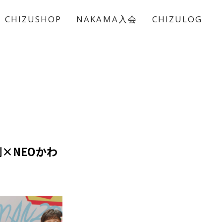
CHIZUSHOP
NAKAMA入会
CHIZULOG
剛×NEOかわ