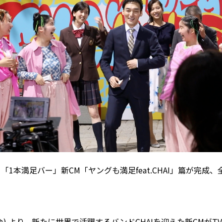
「1本満足バー」新CM「ヤングも満足feat.CHAI」篇が完成
日(金) より、新たに世界で活躍するバンドCHAIを迎えた新CMが