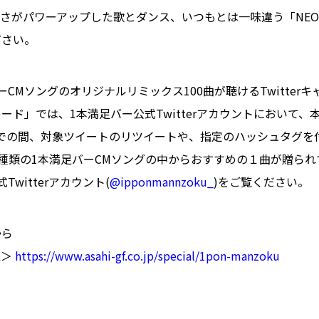
さがパワーアップした歌とダンス、いつもとは一味違う「NE
ださい。
CMソングのオリジナルリミックス100曲が聴けるTwitterキ
ド」では、1本満足バー公式Twitterアカウントにおいて、本日
)までの間、対象ツイートのリツイートや、指定のハッシュタグを付け
0種類の1本満足バーCMソングの中からおすすめの１曲が贈ら
Twitterアカウント(
@ipponmannzoku_
)をご覧ください。
から
L＞
https://www.asahi-gf.co.jp/special/1pon-manzoku