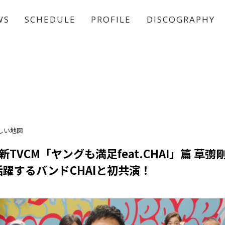
WS
SCHEDULE
PROFILE
DISCOGRAPHY
稲垣 吾郎
草彅 剛
香取 慎吾
しい地図
TVCM「ヤングも満足feat.CHAI」篇 草彅
躍するバンドCHAIと初共演！