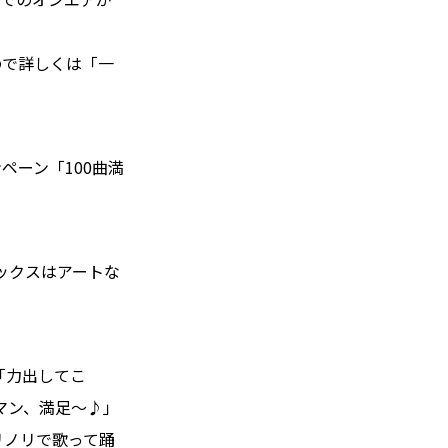
ので詳しくは「一
ペーン「100曲満
ックスはアートな
。
「力出してこ
マン、満足～♪」
リノリで歌って踊