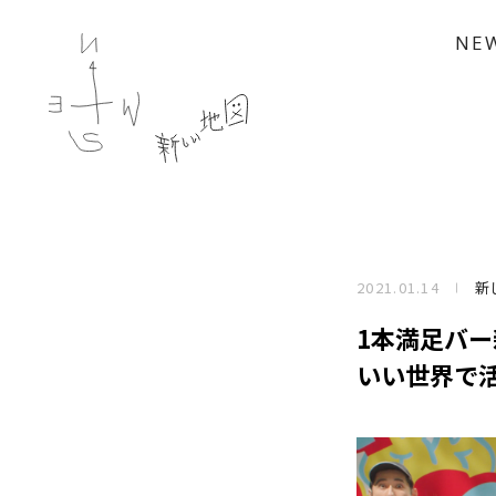
NE
2021.01.14
新
1本満足バー新
いい世界で活