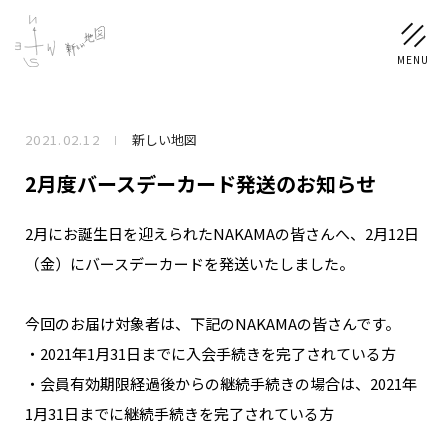
2021.02.12
新しい地図
NEWS
2月度バースデーカード発送のお知らせ
SCHEDULE
2月にお誕生日を迎えられたNAKAMAの皆さんへ、2月12日
（金）にバースデーカードを発送いたしました。
PROFILE
稲垣 吾郎
草彅 剛
香取 慎吾
今回のお届け対象者は、下記のNAKAMAの皆さんです。
DISCOGRAPHY
・2021年1月31日までに入会手続きを完了されている方
・会員有効期限経過後からの継続手続きの場合は、2021年
CHIZUSHOP
1月31日までに継続手続きを完了されている方