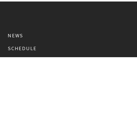
NEWS
SCHEDULE
PROFILE
稲垣 吾郎
草彅 剛
香取 慎吾
DISCOGRAPHY
CHIZUSHOP
NAKAMA入会
会員限定
CHIZULOG