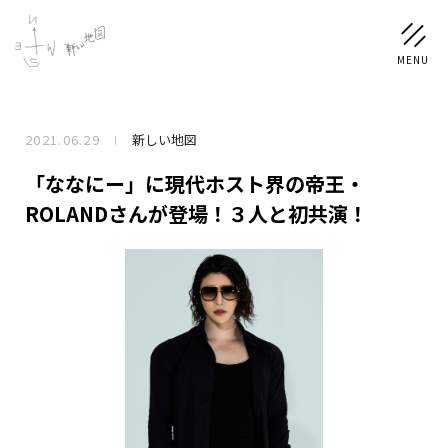
2021.06.29
新しい地図
NEWS
「ななにー」に現代ホスト界の帝王・
SCHEDULE
ROLANDさんが登場！３人と初共演！
PROFILE
稲垣 吾郎
草彅 剛
香取 慎吾
DISCOGRAPHY
CHIZUSHOP