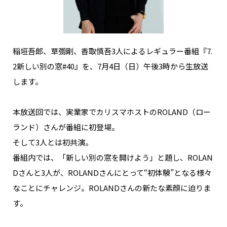
NAKAMA入会
CHIZULOG
稲垣吾郎、草彅剛、香取慎吾3人によるレギュラー番組『7.
2新しい別の窓#40』を、7月4日（日）午後3時から生放送
します。
FAQ
本放送回では、実業家でカリスマホストのROLAND（ロー
お問い合わせ
ランド）さんが番組に初登場。
メールマガジン登録/解除
そして3人とは初共演。
番組内では、「新しい別の窓を開けよう」と題し、ROLAN
Dさんと3人が、ROLANDさんにとって“初体験”となる様々
なことにチャレンジ。ROLANDさんの新たな素顔に迫りま
す。