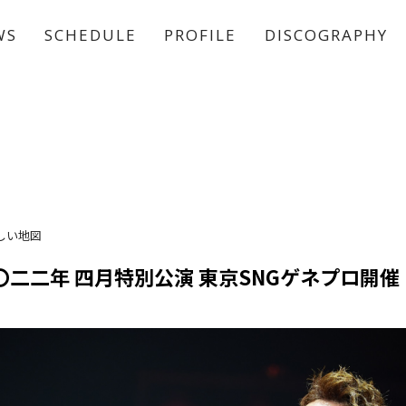
WS
SCHEDULE
PROFILE
DISCOGRAPHY
稲垣 吾郎
草彅 剛
香取 慎吾
しい地図
〇二二年 四月特別公演 東京SNGゲネプロ開催