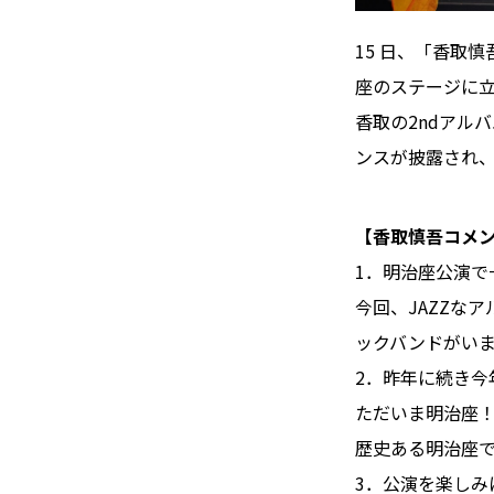
15 日、「香取
座のステージに
香取の2ndアル
ンスが披露され、
【香取慎吾コメ
1．明治座公演で
今回、JAZZな
ックバンドがいま
2．昨年に続き今
ただいま明治座
歴史ある明治座で
3．公演を楽しみ