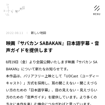
2022.08.11
新しい地図
NEWS
映画『サバカン SABAKAN』日本語字幕・音
SCHEDULE
声ガイドを提供します
8月19日（金）より全国公開いたします映画『サバカン SA
PROFILE
BAKAN』について新たなお知らせです。
稲垣 吾郎
草彅 剛
香取 慎吾
本作品は、バリアフリー上映として「UDCast（ユーディー
DISCOGRAPHY
キャスト）」方式を採用し、耳の聞こえない・聞こえづら
い方のための「日本語字幕」、目の見えない・見えづらい
CHIZUSHOP
方のための「音声ガイド」を提供しています。より多くの
方々に本作を楽しむ機会につながればと思っています。