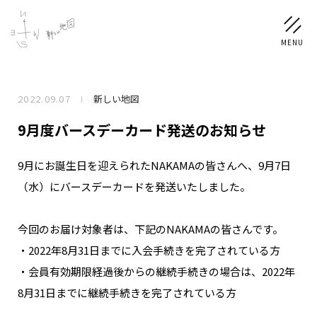
2022.09.07
新しい地図
NEWS
9月度バースデーカード発送のお知らせ
SCHEDULE
9月にお誕生日を迎えられたNAKAMAの皆さんへ、9月7日
（水）にバースデーカードを発送いたしました。
PROFILE
稲垣 吾郎
草彅 剛
香取 慎吾
今回のお届け対象者は、下記のNAKAMAの皆さんです。
DISCOGRAPHY
・2022年8月31日までに入会手続きを完了されている方
・会員有効期限経過後からの継続手続きの場合は、2022年
CHIZUSHOP
8月31日までに継続手続きを完了されている方