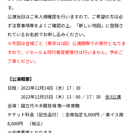
NAKAMA入会
す。
公演当日はご本人様確認を行いますので、ご希望の方は必
CHIZULOG
ず注意事項等をよくご確認の上、「新しい地図」に登録さ
れているお名前でお申し込みください。
※今回は会場ごと（東京は2回）公演間際での受付となりま
すので、リセール＆同行者変更受付は行いません。予めご
FAQ
了承ください。
お問い合わせ
メールマガジン登録/解除
【公演概要】
日程：2022年12月14日（水）17：30
2022年12月15日（木）13：00 ／ 17：30
全3公演
会場：国立代々木競技場 第一体育館
チケット料金（記念品付）：全席指定 8,000円 ／ 車イス席
8,000円 （税込）
※全席着席となります。