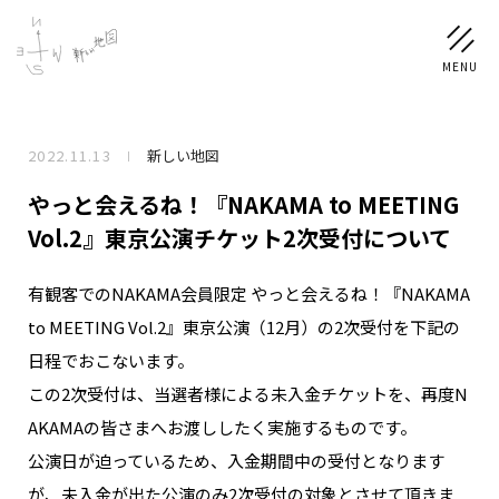
2022.11.13
新しい地図
NEWS
やっと会えるね！『NAKAMA to MEETING
SCHEDULE
Vol.2』東京公演チケット2次受付について
有観客でのNAKAMA会員限定 やっと会えるね！『NAKAMA
PROFILE
to MEETING Vol.2』東京公演（12月）の2次受付を下記の
稲垣 吾郎
草彅 剛
香取 慎吾
日程でおこないます。
DISCOGRAPHY
この2次受付は、当選者様による未入金チケットを、再度N
AKAMAの皆さまへお渡ししたく実施するものです。
CHIZUSHOP
公演日が迫っているため、入金期間中の受付となります
が、未入金が出た公演のみ2次受付の対象とさせて頂きま