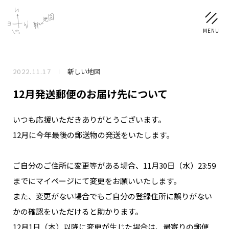
2022.11.17
新しい地図
NEWS
12月発送郵便のお届け先について
SCHEDULE
いつも応援いただきありがとうございます。
12月に今年最後の郵送物の発送をいたします。
PROFILE
稲垣 吾郎
草彅 剛
香取 慎吾
ご自分のご住所に変更等がある場合、11月30日（水）23:59
DISCOGRAPHY
までにマイページにて変更をお願いいたします。
また、変更がない場合でもご自分の登録住所に誤りがない
CHIZUSHOP
かの確認をいただけると助かります。
12月1日（木）以降に変更が生じた場合は、最寄りの郵便