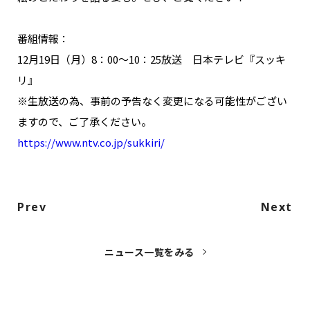
NAKAMA入会
番組情報：
CHIZULOG
12月19日（月）8：00～10：25放送 日本テレビ『スッキ
リ』
※生放送の為、事前の予告なく変更になる可能性がござい
ますので、ご了承ください。
FAQ
https://www.ntv.co.jp/sukkiri/
お問い合わせ
メールマガジン登録/解除
Prev
Next
ニュース一覧をみる