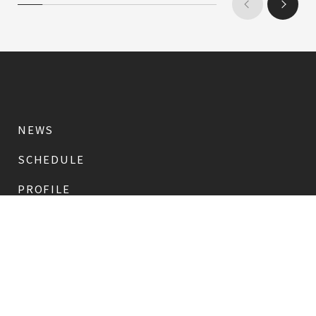
NEWS
SCHEDULE
PROFILE
稲垣 吾郎
草彅 剛
香取 慎吾
DISCOGRAPHY
CHIZUSHOP
NAKAMA入会