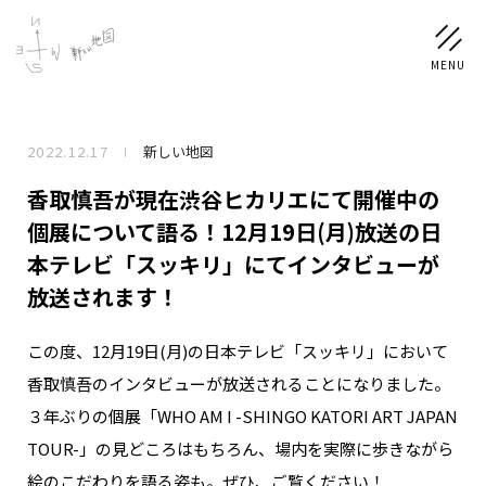
2022.12.17
新しい地図
NEWS
香取慎吾が現在渋谷ヒカリエにて開催中の
SCHEDULE
個展について語る！12月19日(月)放送の日
本テレビ「スッキリ」にてインタビューが
PROFILE
放送されます！
稲垣 吾郎
草彅 剛
香取 慎吾
この度、12月19日(月)の日本テレビ「スッキリ」において
DISCOGRAPHY
香取慎吾のインタビューが放送されることになりました。
３年ぶりの個展「WHO AM I -SHINGO KATORI ART JAPAN
CHIZUSHOP
TOUR-」の見どころはもちろん、場内を実際に歩きながら
絵のこだわりを語る姿も。ぜひ、ご覧ください！