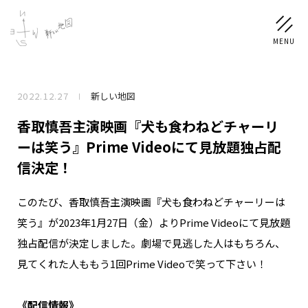
2022.12.27
新しい地図
NEWS
香取慎吾主演映画『犬も食わねどチャーリ
SCHEDULE
ーは笑う』Prime Videoにて見放題独占配
信決定！
PROFILE
このたび、香取慎吾主演映画『犬も食わねどチャーリーは
稲垣 吾郎
草彅 剛
香取 慎吾
笑う』が2023年1月27日（金）よりPrime Videoにて見放題
DISCOGRAPHY
独占配信が決定しました。劇場で見逃した人はもちろん、
見てくれた人ももう1回Prime Videoで笑って下さい！
CHIZUSHOP
《配信情報》