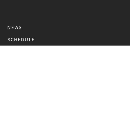
NEWS
SCHEDULE
PROFILE
稲垣 吾郎
草彅 剛
香取 慎吾
DISCOGRAPHY
CHIZUSHOP
NAKAMA入会
会員限定
CHIZULOG
会員限定