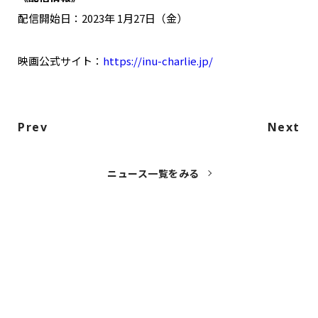
NAKAMA入会
配信開始日：2023年 1月27日（金）
CHIZULOG
映画公式サイト：
https://inu-charlie.jp/
Prev
Next
FAQ
お問い合わせ
ニュース一覧をみる
メールマガジン登録/解除